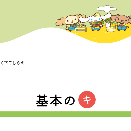
つく下ごしらえ
基本の
キ