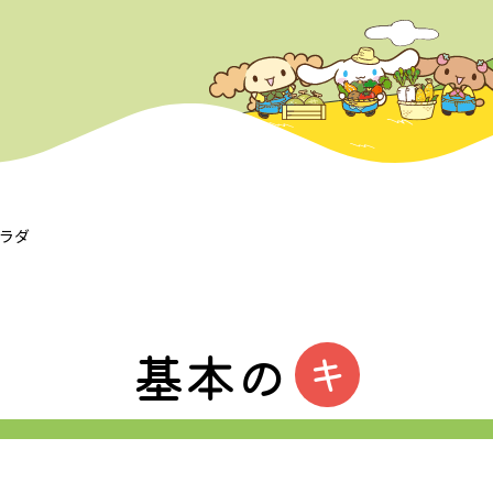
サラダ
基本の
キ