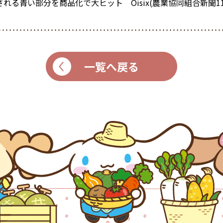
る青い部分を商品化で大ヒット Oisix(農業協同組合新聞11
一覧へ戻る