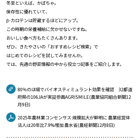
冬至といえば、かぼちゃ。
保存性に優れていて、
β-カロテンは貯蔵するほどにアップ。
この時期の栄養補給に欠かせないですね。
おいしい食べ方もたくさんあります。
ぜひ、きたやさいの「おすすめレシピ検索」で
はじめてのレシピを試してみませんか。
では、先週の野菜情報の中から役立つ記事をご紹介します。
80％のほ場でバイオスティミュラント効果を確認 32都道
府県の106JAが実証参画AGRISMILE(農業協同組合新聞12
月9日)
2025年農林業コンセンサス 規模拡大が鮮明に 農業経営体
法人は20年比7.9%増加 農水省(農経新聞12月8日)