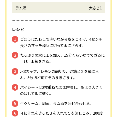
ラム酒
大さじ1
レシピ
ごぼうはたわしで洗いながら皮をこそげ、4センチ
長さのマッチ棒状に切って水にさらす。
たっぷりの水に１を加え、15分くらいゆでてざるに
上げ、水気をきる。
水3カップ、レモンの輪切り、砂糖と２を鍋に入
れ、5分ほど煮てそのままさます。
パイシートは2枚重ねたまま解凍し、型より大きく
のばして型に敷く。
生クリーム、卵黄、ラム酒を混ぜ合わせる。
４に汁気をきった３を入れて５を流しこみ、200度