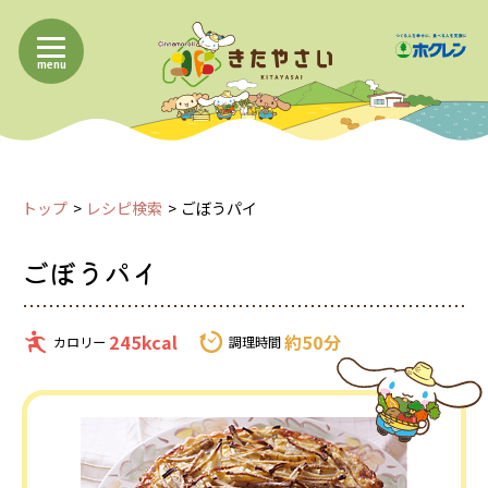
menu
トップ
レシピ検索
ごぼうパイ
ごぼうパイ
245kcal
約50分
カロリー
調理時間