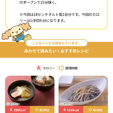
のオーブンで15分焼く。
※今回は18センチタルト型1台分です。今回のカロ
リーは1/8切れ分になります。
こんなレシピも読まれています。
あわせて読みたい！おすすめレシピ
カロリー
調理時間
295kcal
約25分
131kcal
約20分