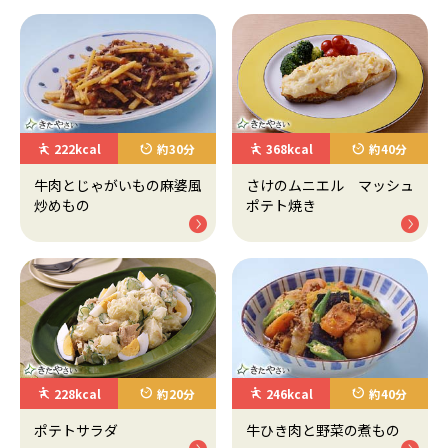
222kcal
約30分
368kcal
約40分
牛肉とじゃがいもの麻婆風
さけのムニエル マッシュ
炒めもの
ポテト焼き
228kcal
約20分
246kcal
約40分
ポテトサラダ
牛ひき肉と野菜の煮もの