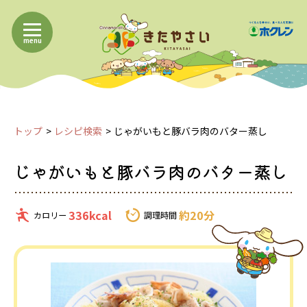
menu
トップ
レシピ検索
じゃがいもと豚バラ肉のバター蒸し
じゃがいもと豚バラ肉のバター蒸し
336kcal
約20分
カロリー
調理時間