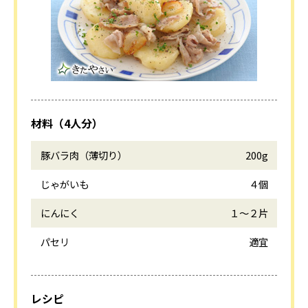
材料（4人分）
豚バラ肉（薄切り）
200g
じゃがいも
４個
にんにく
１〜２片
パセリ
適宜
レシピ