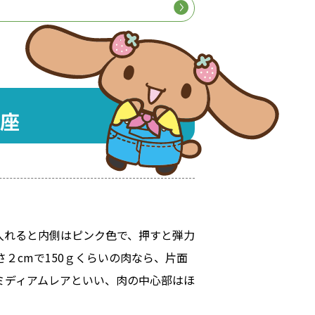
座
入れると内側はピンク色で、押すと弾力
２cmで150ｇくらいの肉なら、片面
ミディアムレアといい、肉の中心部はほ