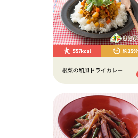
557kcal
約35分
根菜の和風ドライカレー