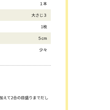
１本
大さじ３
1枚
５cm
少々
加えて2合の目盛りまでだし