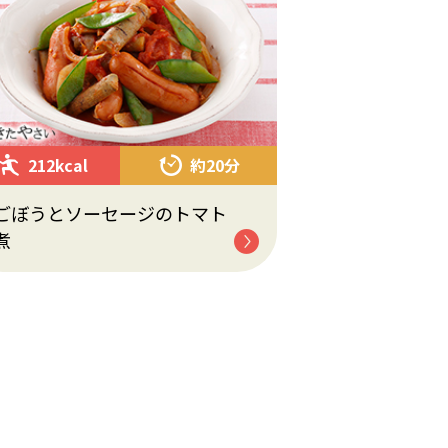
212kcal
約20分
ごぼうとソーセージのトマト
煮