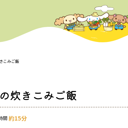
きこみご飯
の炊きこみご飯
約15分
時間