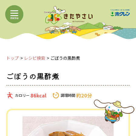
menu
トップ
レシピ検索
ごぼうの黒酢煮
ごぼうの黒酢煮
86kcal
約20分
カロリー
調理時間