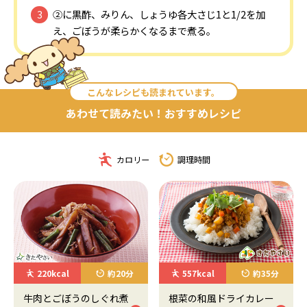
②に黒酢、みりん、しょうゆ各大さじ1と1/2を加
え、ごぼうが柔らかくなるまで煮る。
こんなレシピも読まれています。
あわせて読みたい！おすすめレシピ
カロリー
調理時間
220kcal
約20分
557kcal
約35分
牛肉とごぼうのしぐれ煮
根菜の和風ドライカレー