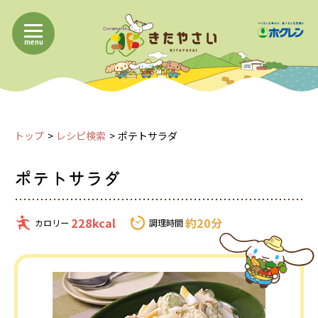
menu
トップ
レシピ検索
ポテトサラダ
ポテトサラダ
228kcal
約20分
カロリー
調理時間