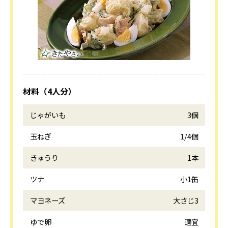
材料（4人分）
じゃがいも
3個
玉ねぎ
1/4個
きゅうり
1本
ツナ
小1缶
マヨネーズ
大さじ3
ゆで卵
適宜