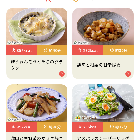
357kcal
約40分
292kcal
約30分
ほうれんそうとたらのグラ
鶏肉と根菜の甘辛炒め
タン
395kcal
約30分
206kcal
約15分
鶏肉と春野菜のマリネ焼き
アスパラのシーザーサラダ