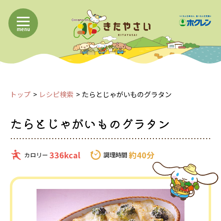
menu
トップ
レシピ検索
たらとじゃがいものグラタン
たらとじゃがいものグラタン
336kcal
約40分
カロリー
調理時間