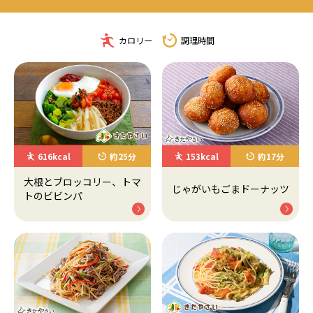
カロリー
調理時間
616kcal
約25分
153kcal
約17分
大根とブロッコリー、トマ
じゃがいもごまドーナッツ
トのビビンパ