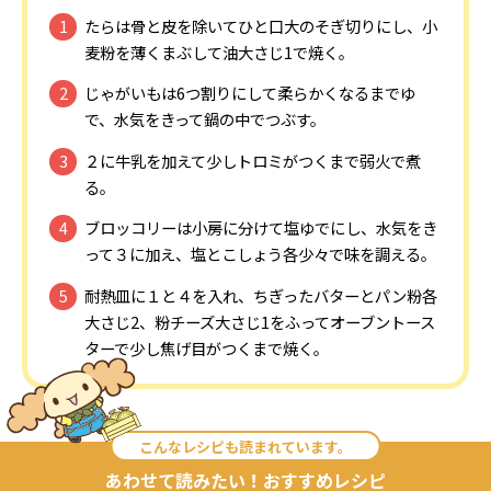
たらは骨と皮を除いてひと口大のそぎ切りにし、小
麦粉を薄くまぶして油大さじ1で焼く。
じゃがいもは6つ割りにして柔らかくなるまでゆ
で、水気をきって鍋の中でつぶす。
２に牛乳を加えて少しトロミがつくまで弱火で煮
る。
ブロッコリーは小房に分けて塩ゆでにし、水気をき
って３に加え、塩とこしょう各少々で味を調える。
耐熱皿に１と４を入れ、ちぎったバターとパン粉各
大さじ2、粉チーズ大さじ1をふってオーブントース
ターで少し焦げ目がつくまで焼く。
こんなレシピも読まれています。
あわせて読みたい！おすすめレシピ