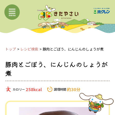
menu
トップ
レシピ検索
豚肉とごぼう、にんじんのしょうが煮
豚肉とごぼう、にんじんのしょうが
煮
258kcal
約30分
カロリー
調理時間