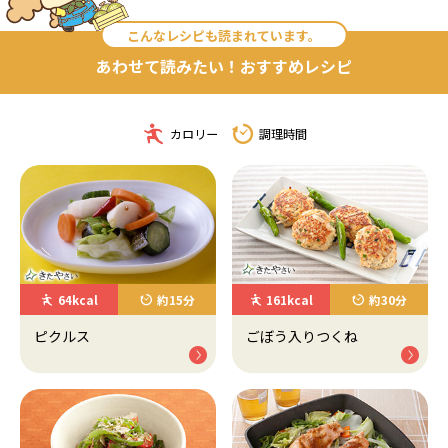
こんなレシピも読まれています。
あわせて読みたい！おすすめレシピ
カロリー
調理時間
64kcal
約15分
161kcal
約30分
ピクルス
ごぼう入りつくね