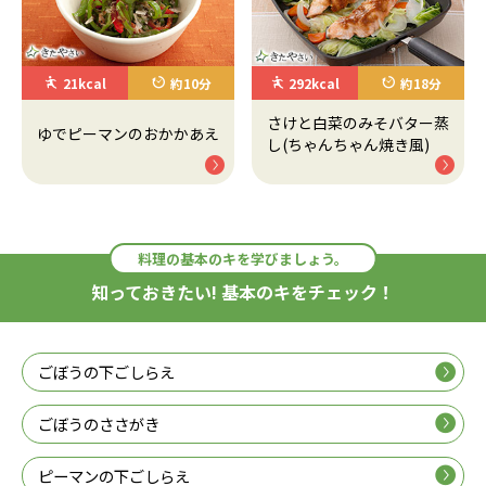
21kcal
約10分
292kcal
約18分
さけと白菜のみそバター蒸
ゆでピーマンのおかかあえ
し(ちゃんちゃん焼き風)
料理の基本のキを学びましょう。
知っておきたい! 基本のキをチェック！
ごぼうの下ごしらえ
ごぼうのささがき
ピーマンの下ごしらえ