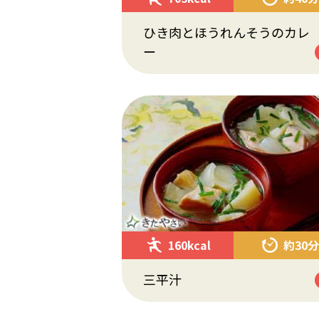
ひき肉とほうれんそうのカレ
ー
160kcal
約30分
三平汁