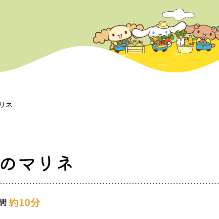
リネ
のマリネ
約10分
間