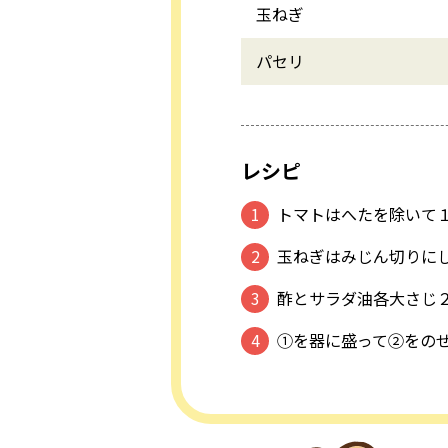
玉ねぎ
パセリ
レシピ
トマトはへたを除いて
玉ねぎはみじん切りに
酢とサラダ油各大さじ２
①を器に盛って②をの