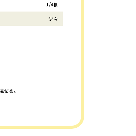
1/4個
少々
混ぜる。