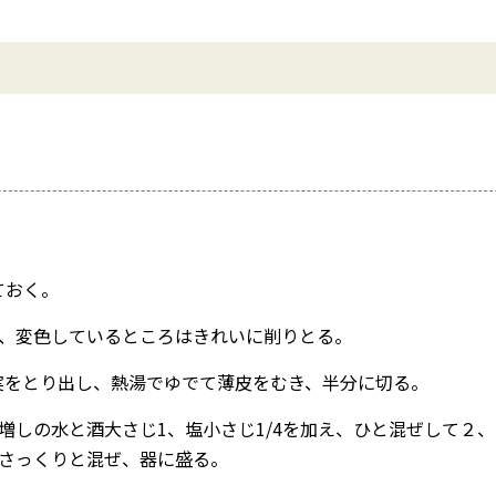
ておく。
し、変色しているところはきれいに削りとる。
実をとり出し、熱湯でゆでて薄皮をむき、半分に切る。
増しの水と酒大さじ1、塩小さじ1/4を加え、ひと混ぜして２
てさっくりと混ぜ、器に盛る。