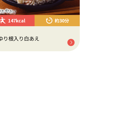
147kcal
約30分
ゆり根入り白あえ