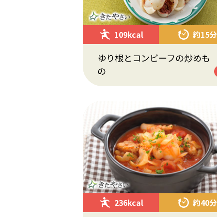
109kcal
約15分
ゆり根とコンビーフの炒めも
の
236kcal
約40分