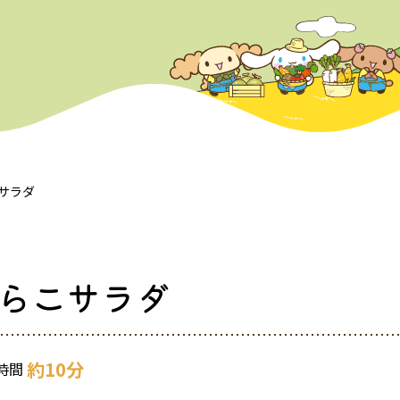
サラダ
らこサラダ
約10分
時間