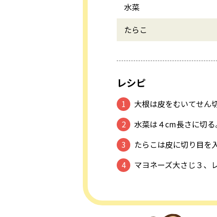
水菜
たらこ
レシピ
大根は皮をむいてせん
水菜は４cm長さに切る
たらこは皮に切り目を
マヨネーズ大さじ３、レ