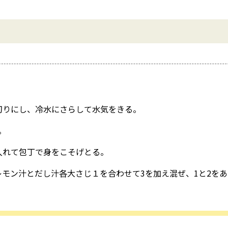
切りにし、冷水にさらして水気をきる。
。
入れて包丁で身をこそげとる。
モン汁とだし汁各大さじ１を合わせて3を加え混ぜ、1と2を