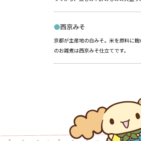
西京みそ
京都が主産地の白みそ。米を原料に麹
のお雑煮は西京みそ仕立てです。