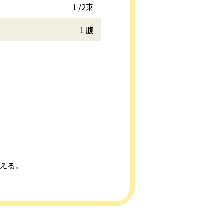
１/2束
１腹
あえる。