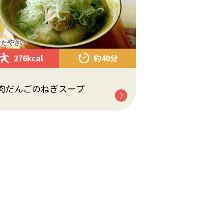
276kcal
約40分
肉だんごのねぎスープ