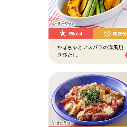
55kcal
約20分
かぼちゃとアスパラの洋風焼
きびたし