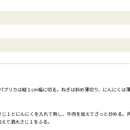
、パプリカは縦１cm幅に切る。ねぎは斜め薄切り、にんにくは
。
さじ１とにんにくを入れて熱し、牛肉を加えてざっと炒める。
加えて酒大さじ１をふる。