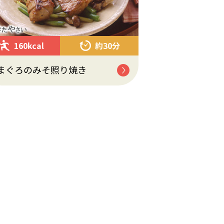
160kcal
約30分
まぐろのみそ照り焼き