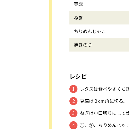
豆腐
ねぎ
ちりめんじゃこ
焼きのり
レシピ
レタスは食べやすくち
豆腐は２cm角に切る。
ねぎは小口切りにして塩
①、②、ちりめんじゃ