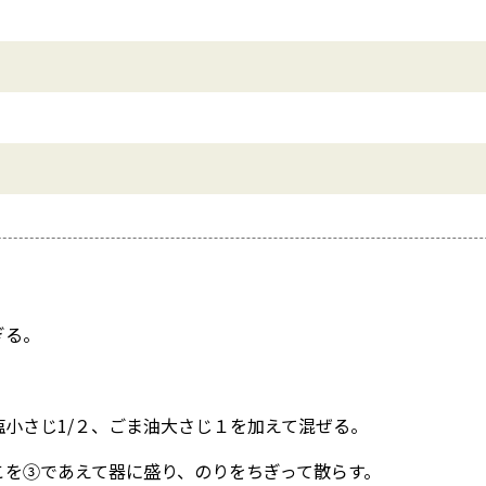
ぎる。
小さじ1/２、ごま油大さじ１を加えて混ぜる。
こを③であえて器に盛り、のりをちぎって散らす。