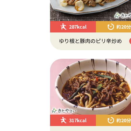
287kcal
約20分
ゆり根と豚肉のピリ辛炒め
317kcal
約20分