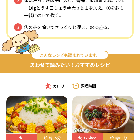
米は洗って炊飯器に入れ、普通に水加減する。バタ
ー10gとうす口しょうゆ大さじ１を加え、①を芯も
一緒にのせて炊く。
②の芯を除いてさっくりと混ぜ、器に盛る。
こんなレシピも読まれています。
あわせて読みたい！おすすめレシピ
カロリー
調理時間
約15分
376kcal
約60分