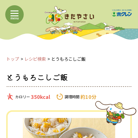
menu
トップ
レシピ検索
とうもろこしご飯
とうもろこしご飯
350kcal
約10分
カロリー
調理時間