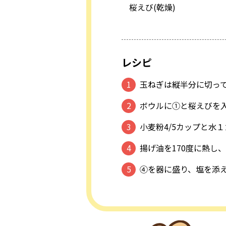
桜えび(乾燥)
レシピ
玉ねぎは縦半分に切っ
ボウルに①と桜えびを
小麦粉4/5カップと水
揚げ油を170度に熱し
④を器に盛り、塩を添