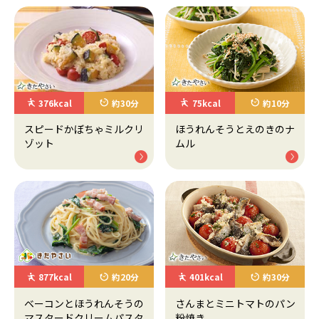
376kcal
約30分
75kcal
約10分
スピードかぼちゃミルクリ
ほうれんそうとえのきのナ
ゾット
ムル
877kcal
約20分
401kcal
約30分
ベーコンとほうれんそうの
さんまとミニトマトのパン
マスタードクリームパスタ
粉焼き