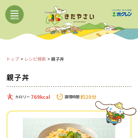
menu
トップ
レシピ検索
親子丼
親子丼
769kcal
約20分
カロリー
調理時間