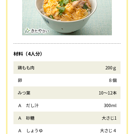
材料（4人分）
鶏もも肉
200ｇ
卵
８個
みつ葉
10～12本
Ａ だし汁
300ml
Ａ 砂糖
大さじ1
Ａ しょうゆ
大さじ４