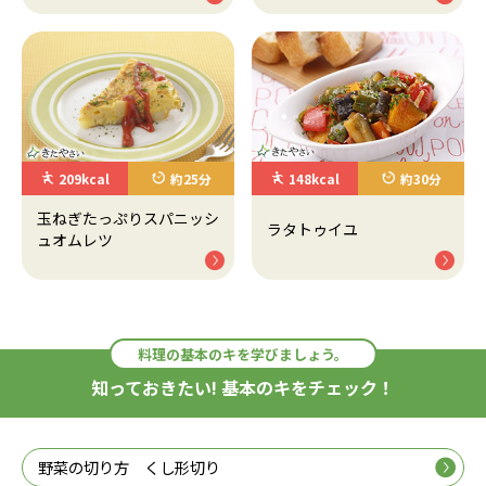
209kcal
約25分
148kcal
約30分
玉ねぎたっぷりスパニッシ
ラタトゥイユ
ュオムレツ
料理の基本のキを学びましょう。
知っておきたい! 基本のキをチェック！
野菜の切り方 くし形切り