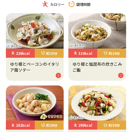
カロリー
調理時間
228kcal
約15分
310kcal
約10分
ゆり根とベーコンのイタリ
ゆり根と塩昆布の炊きこみ
ア風ソテー
ご飯
282kcal
約20分
290kcal
約30分