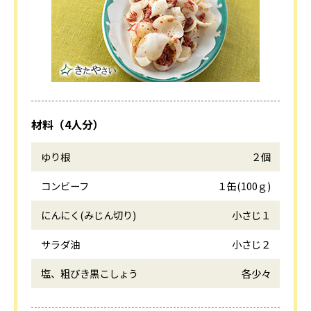
材料（4人分）
ゆり根
２個
コンビーフ
１缶(100ｇ)
にんにく(みじん切り)
小さじ１
サラダ油
小さじ２
塩、粗びき黒こしょう
各少々