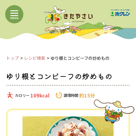
menu
トップ
レシピ検索
ゆり根とコンビーフの炒めもの
ゆり根とコンビーフの炒めもの
109kcal
約15分
カロリー
調理時間