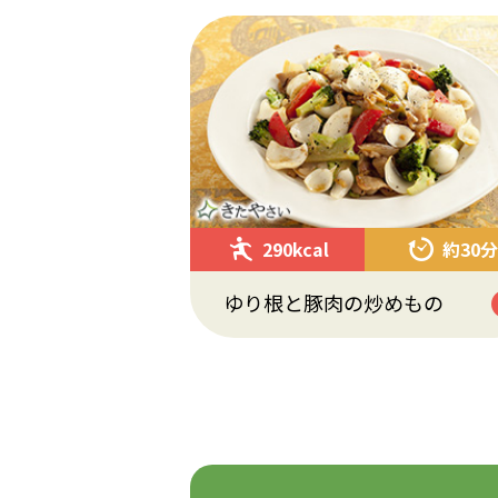
290kcal
約30分
ゆり根と豚肉の炒めもの