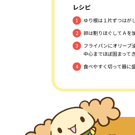
レシピ
ゆり根は１片ずつはが
卵は割りほぐしてＡを
フライパンにオリーブ
中心までほぼ固まって
食べやすく切って器に