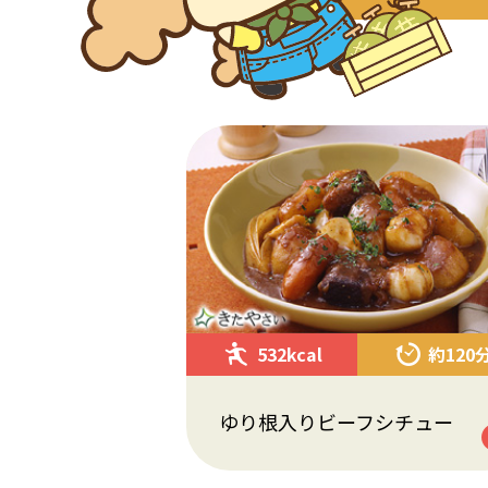
532kcal
約120
ゆり根入りビーフシチュー