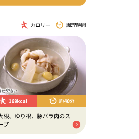
カロリー
調理時間
169kcal
約40分
大根、ゆり根、豚バラ肉のス
ープ