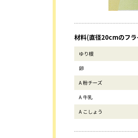
材料(直径20cmのフラ
ゆり根
卵
A 粉チーズ
A 牛乳
A こしょう