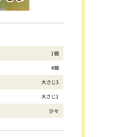
1個
4個
大さじ3
大さじ1
少々