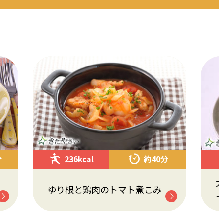
分
236kcal
約40分
ゆり根と鶏肉のトマト煮こみ