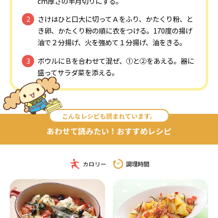
cm厚さの半月切りにする。
さけはひと口大に切ってＡをふり、かたくり粉、と
き卵、かたくり粉の順に衣をつける。170度の揚げ
油で２分揚げ、火を強めて１分揚げ、油をきる。
ボウルにＢを合わせて混ぜ、①と②をあえる。器に
盛ってサラダ菜を添える。
こんなレシピも読まれています。
あわせて読みたい！おすすめレシピ
カロリー
調理時間