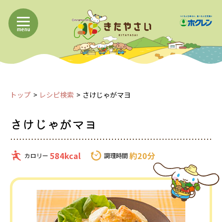
menu
トップ
レシピ検索
さけじゃがマヨ
さけじゃがマヨ
584kcal
約20分
カロリー
調理時間