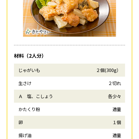
材料（2人分）
じゃがいも
２個(300g）
生さけ
２切れ
Ａ 塩、こしょう
各少々
かたくり粉
適量
卵
１個
揚げ油
適量