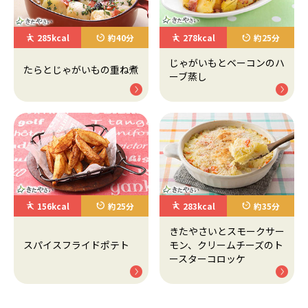
285kcal
約40分
278kcal
約25分
じゃがいもとベーコンのハ
たらとじゃがいもの重ね煮
ーブ蒸し
156kcal
約25分
283kcal
約35分
きたやさいとスモークサー
スパイスフライドポテト
モン、クリームチーズのト
ースターコロッケ