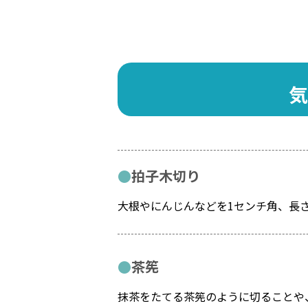
気
拍子木切り
大根やにんじんなどを1センチ角、長
茶筅
抹茶をたてる茶筅のように切ることや