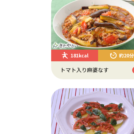
181kcal
約20分
トマト入り麻婆なす