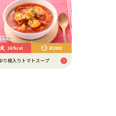
167kcal
約20分
ゆり根入りトマトスープ