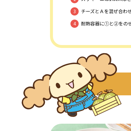
チーズとＡを混ぜ合わ
耐熱容器に①と②をの