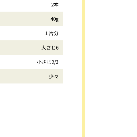
2本
40g
１片分
大さじ6
小さじ2/3
少々