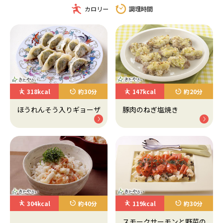
カロリー
調理時間
318kcal
約30分
147kcal
約20分
ほうれんそう入りギョーザ
豚肉のねぎ塩焼き
304kcal
約40分
119kcal
約30分
スモークサーモンと野菜の