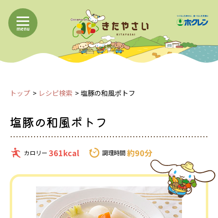
menu
トップ
レシピ検索
塩豚の和風ポトフ
塩豚の和風ポトフ
361kcal
約90分
カロリー
調理時間