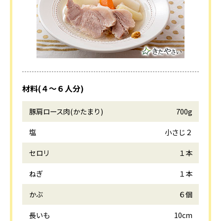
材料(４～６人分)
豚肩ロース肉(かたまり)
700g
塩
小さじ２
セロリ
１本
ねぎ
１本
かぶ
６個
長いも
10cm