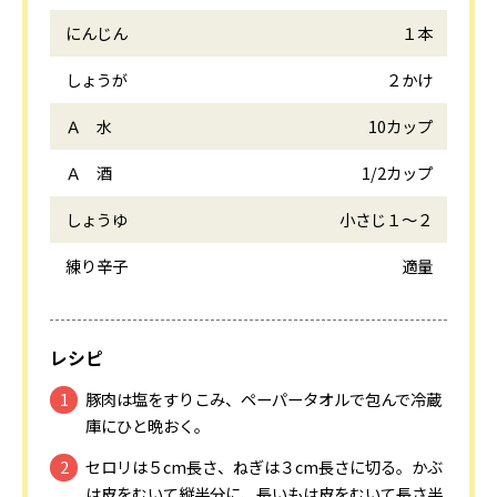
にんじん
１本
しょうが
２かけ
Ａ 水
10カップ
Ａ 酒
1/2カップ
しょうゆ
小さじ１～２
練り辛子
適量
レシピ
豚肉は塩をすりこみ、ペーパータオルで包んで冷蔵
庫にひと晩おく。
セロリは５cm長さ、ねぎは３cm長さに切る。かぶ
は皮をむいて縦半分に、長いもは皮をむいて長さ半