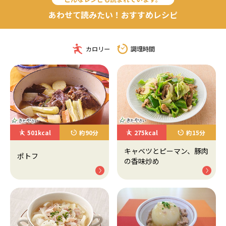
あわせて読みたい！おすすめレシピ
カロリー
調理時間
501kcal
約90分
275kcal
約15分
キャベツとピーマン、豚肉
ポトフ
の香味炒め