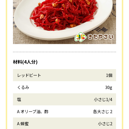
材料(4人分)
レッドビート
1個
くるみ
30g
塩
小さじ1/4
A オリーブ油、酢
各大さじ 2
A 蜂蜜
小さじ2