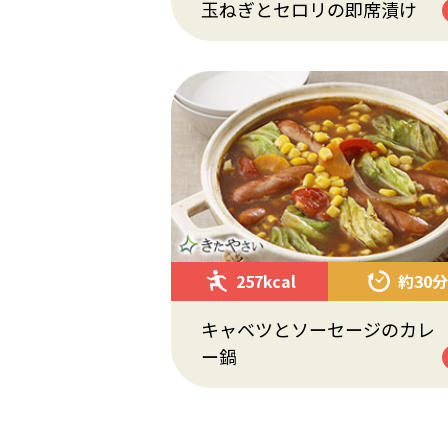
玉ねぎとセロリの即席漬け
257kcal
約30分
キャベツとソーセージのカレ
ー鍋