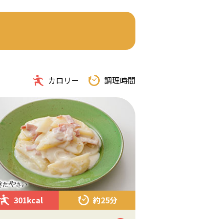
カロリー
調理時間
301kcal
約25分