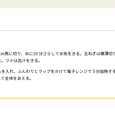
5cm角に切り、水に10 分さらして水気をきる。玉ねぎは横薄
む。ツナは缶汁をきる。
もを入れ、ふんわりとラップをかけて電子レンジで５分加熱す
えて全体をあえる。