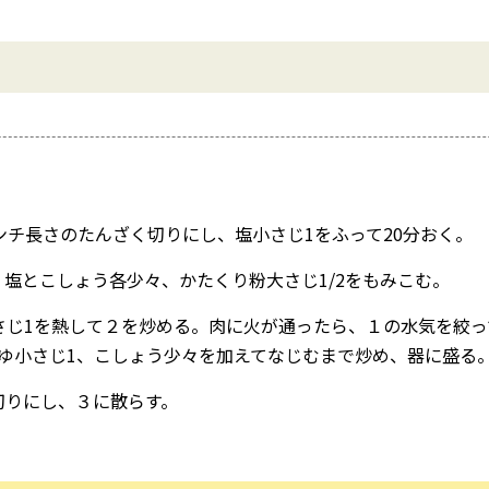
ンチ長さのたんざく切りにし、塩小さじ1をふって20分おく。
塩とこしょう各少々、かたくり粉大さじ1/2をもみこむ。
さじ1を熱して２を炒める。肉に火が通ったら、１の水気を絞っ
うゆ小さじ1、こしょう少々を加えてなじむまで炒め、器に盛る
切りにし、３に散らす。