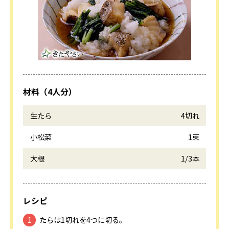
材料（4人分）
生たら
4切れ
小松菜
1束
大根
1/3本
レシピ
たらは1切れを4つに切る。