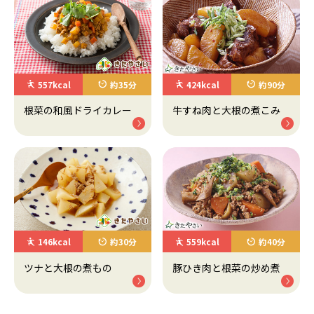
557kcal
約35分
424kcal
約90分
根菜の和風ドライカレー
牛すね肉と大根の煮こみ
146kcal
約30分
559kcal
約40分
ツナと大根の煮もの
豚ひき肉と根菜の炒め煮