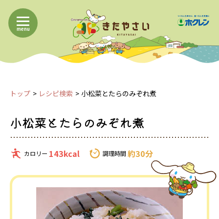
menu
トップ
レシピ検索
小松菜とたらのみぞれ煮
小松菜とたらのみぞれ煮
143kcal
約30分
カロリー
調理時間