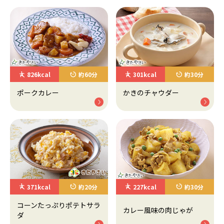
826kcal
約60分
301kcal
約30分
ポークカレー
かきのチャウダー
371kcal
約20分
227kcal
約30分
コーンたっぷりポテトサラ
カレー風味の肉じゃが
ダ