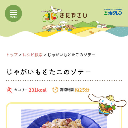
menu
トップ
レシピ検索
じゃがいもとたこのソテー
じゃがいもとたこのソテー
231kcal
約25分
カロリー
調理時間