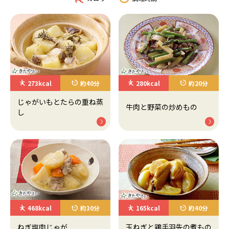
273kcal
約40分
280kcal
約20分
じゃがいもとたらの重ね蒸
牛肉と野菜の炒めもの
し
468kcal
約30分
165kcal
約40分
ねぎ塩肉じゃが
玉ねぎと鶏手羽先の煮もの