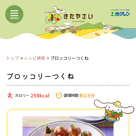
menu
トップ
レシピ検索
ブロッコリーつくね
ブロッコリーつくね
258kcal
約25分
カロリー
調理時間