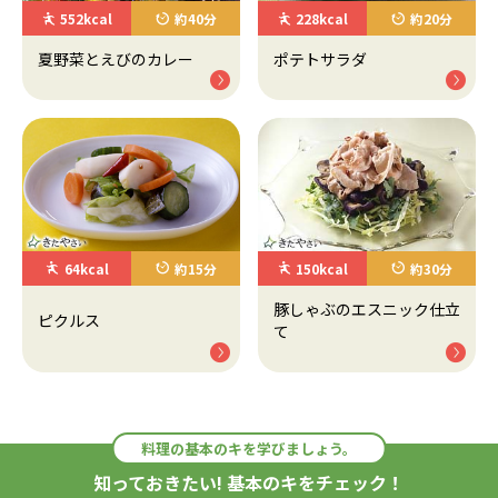
552kcal
約40分
228kcal
約20分
夏野菜とえびのカレー
ポテトサラダ
64kcal
約15分
150kcal
約30分
豚しゃぶのエスニック仕立
ピクルス
て
料理の基本のキを学びましょう。
知っておきたい! 基本のキをチェック！