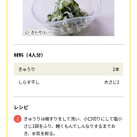
材料（4人分）
きゅうり
2本
しらす干し
大さじ2
レシピ
きゅうりは板ずりをして洗い、小口切りにして塩小
さじ1弱をふり、軽くもんでしんなりするまでお
き、水気を絞る。