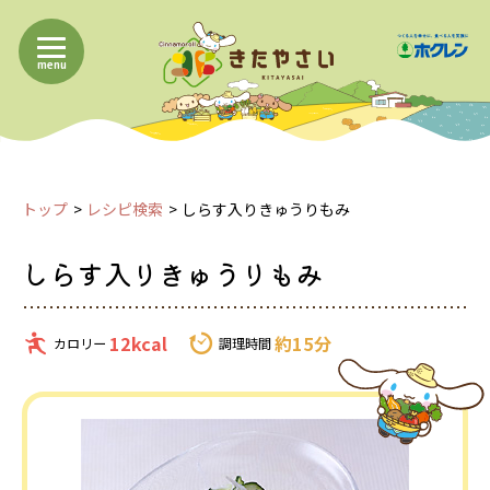
menu
トップ
レシピ検索
しらす入りきゅうりもみ
しらす入りきゅうりもみ
12kcal
約15分
カロリー
調理時間