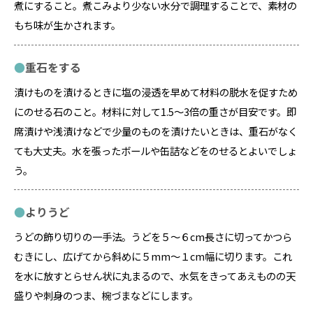
煮にすること。煮こみより少ない水分で調理することで、素材の
もち味が生かされます。
重石をする
漬けものを漬けるときに塩の浸透を早めて材料の脱水を促すため
にのせる石のこと。材料に対して1.5～3倍の重さが目安です。即
席漬けや浅漬けなどで少量のものを漬けたいときは、重石がなく
ても大丈夫。水を張ったボールや缶詰などをのせるとよいでしょ
う。
よりうど
うどの飾り切りの一手法。うどを５～６cm長さに切ってかつら
むきにし、広げてから斜めに５mm～１cm幅に切ります。これ
を水に放すとらせん状に丸まるので、水気をきってあえものの天
盛りや刺身のつま、椀づまなどにします。