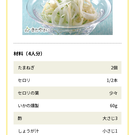
材料（4人分）
たまねぎ
2個
セロリ
1/2本
セロリの葉
少々
いかの燻製
60g
酢
大さじ3
しょうが汁
小さじ1