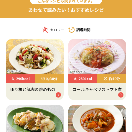
こんなレシピも読まれています。
あわせて読みたい！おすすめレシピ
カロリー
調理時間
290kcal
約30分
260kcal
約40分
ゆり根と豚肉の炒めもの
ロールキャベツのトマト煮