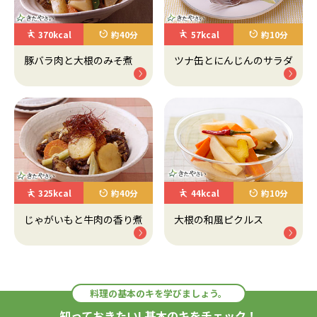
370kcal
約40分
57kcal
約10分
豚バラ肉と大根のみそ煮
ツナ缶とにんじんのサラダ
325kcal
約40分
44kcal
約10分
じゃがいもと牛肉の香り煮
大根の和風ピクルス
料理の基本のキを学びましょう。
知っておきたい! 基本のキをチェック！