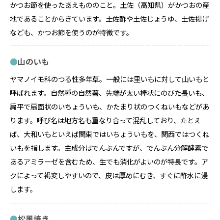
かつお節を使ったあえもののこと。土佐（高知県）がかつおの産
地であることからきています。土佐酢や土佐じょうゆ、土佐揚げ
なども、かつお節を使うのが特徴です。
山のいも
ヤマノイモ科のつる性多年草。一般には里いもに対して山いもと
呼ばれます。自然種の自然薯、先端が太い棒状にのびた長いも、
扁平で扇面状のいちょういも、かたまり状のつくねいもなどがあ
ります。呼び名は地方名も重なり合って混乱しており、たとえ
ば、大和いもといえば関東ではいちょういもを、関西ではつくね
いもを指します。主成分はでんぷんですが、でんぷん分解酵素で
あるアミラーゼを含むため、生でも消化がよいのが特長です。ア
クによって褐変しやすいので、皮は厚めにむき、すぐに酢水に浸
します。
松風焼き