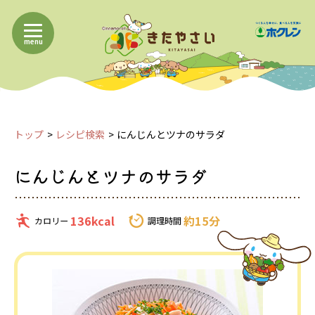
menu
トップ
レシピ検索
にんじんとツナのサラダ
にんじんとツナのサラダ
136kcal
約15分
カロリー
調理時間