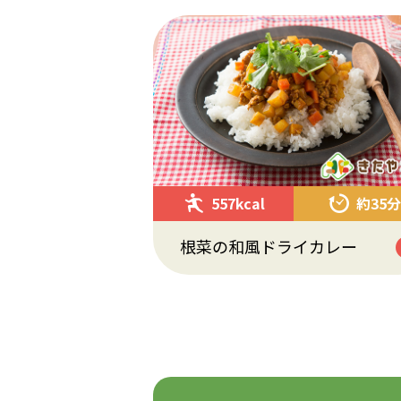
557kcal
約35分
根菜の和風ドライカレー