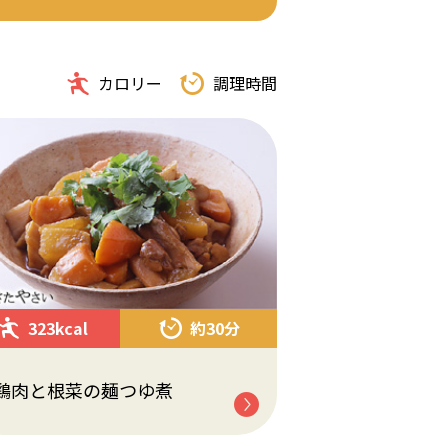
カロリー
調理時間
323kcal
約30分
鶏肉と根菜の麺つゆ煮