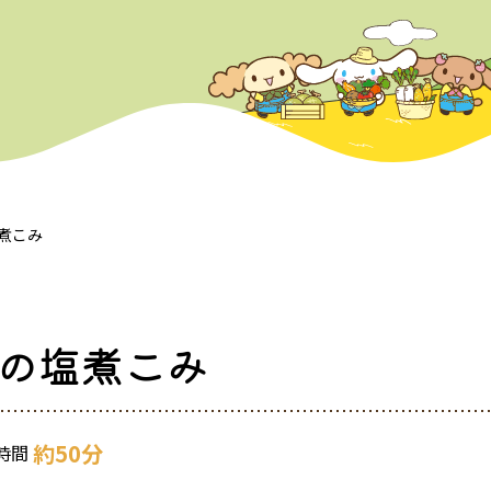
煮こみ
の塩煮こみ
約50分
時間