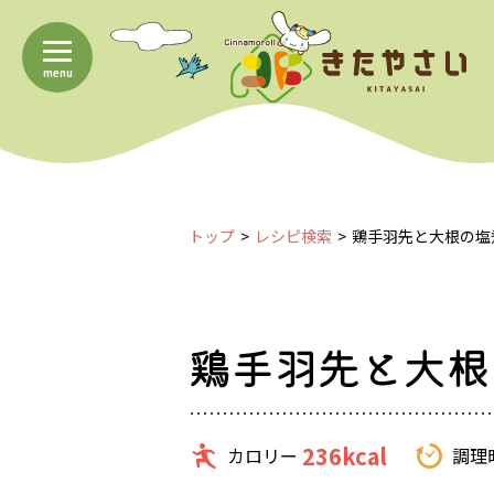
menu
トップ
レシピ検索
鶏手羽先と大根の塩
鶏手羽先と大根
236kcal
カロリー
調理