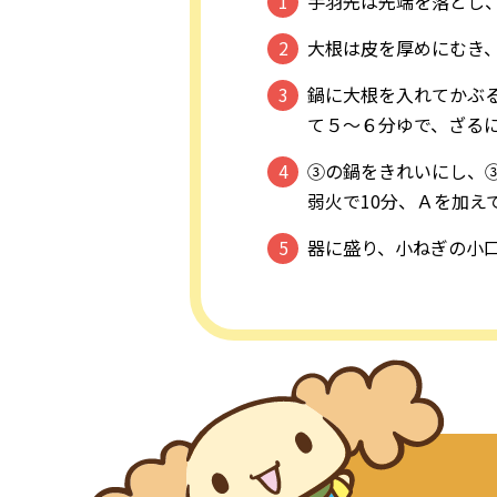
手羽先は先端を落とし
大根は皮を厚めにむき、
鍋に大根を入れてかぶる
て５～６分ゆで、ざる
③の鍋をきれいにし、
弱火で10分、Ａを加え
器に盛り、小ねぎの小