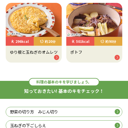
296kcal
約20分
501kcal
約90分
ゆり根と玉ねぎのオムレツ
ポトフ
料理の基本のキを学びましょう。
知っておきたい! 基本のキをチェック！
野菜の切り方 みじん切り
玉ねぎの下ごしらえ