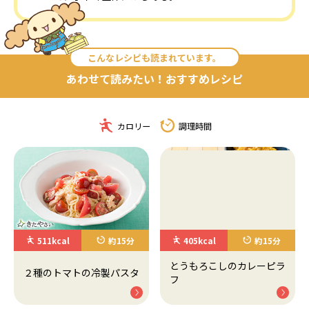
こんなレシピも読まれています。
あわせて読みたい！おすすめレシピ
カロリー
調理時間
511kcal
約15分
405kcal
約15分
とうもろこしのカレーピラ
２種のトマトの冷製パスタ
フ