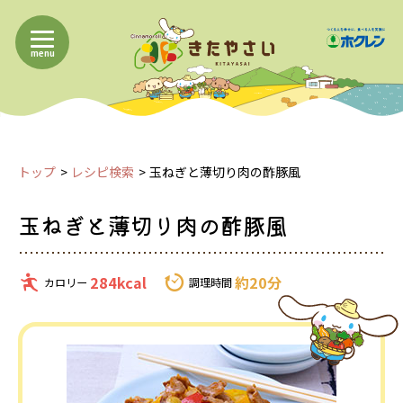
menu
トップ
レシピ検索
玉ねぎと薄切り肉の酢豚風
玉ねぎと薄切り肉の酢豚風
284kcal
約20分
カロリー
調理時間