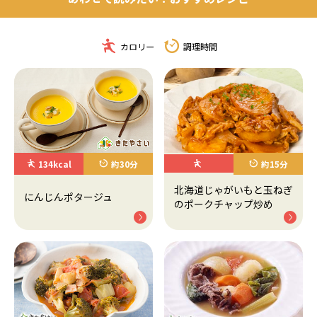
カロリー
調理時間
134kcal
約30分
約15分
北海道じゃがいもと玉ねぎ
にんじんポタージュ
のポークチャップ炒め