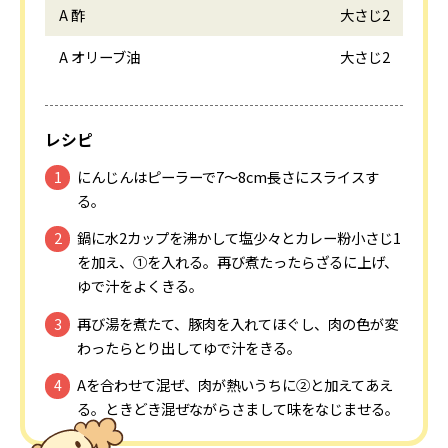
A 酢
大さじ2
A オリーブ油
大さじ2
レシピ
にんじんはピーラーで7～8cm長さにスライスす
る。
鍋に水2カップを沸かして塩少々とカレー粉小さじ1
を加え、①を入れる。再び煮たったらざるに上げ、
ゆで汁をよくきる。
再び湯を煮たて、豚肉を入れてほぐし、肉の色が変
わったらとり出してゆで汁をきる。
Aを合わせて混ぜ、肉が熱いうちに②と加えてあえ
る。ときどき混ぜながらさまして味をなじませる。