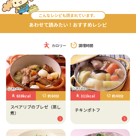
こんなレシピも読まれています。
あわせて読みたい！おすすめレシピ
カロリー
調理時間
638kcal
約60分
311kcal
約40分
スペアリブのブレゼ（蒸し
チキンポトフ
煮）