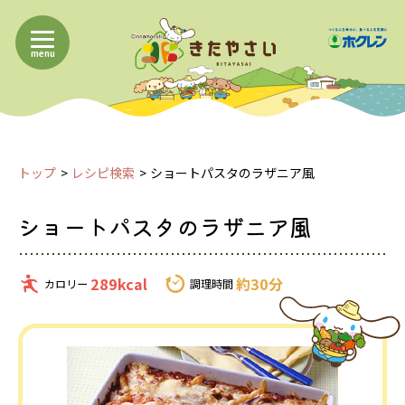
menu
トップ
レシピ検索
ショートパスタのラザニア風
ショートパスタのラザニア風
289kcal
約30分
カロリー
調理時間