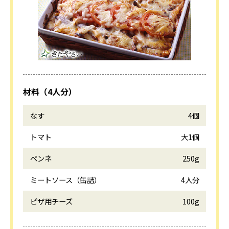
材料（4人分）
なす
4個
トマト
大1個
ペンネ
250g
ミートソース（缶詰）
4人分
ピザ用チーズ
100g