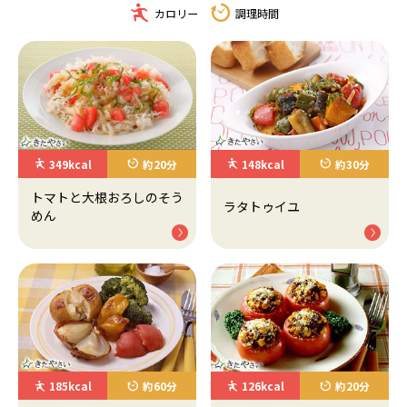
カロリー
調理時間
349kcal
約20分
148kcal
約30分
トマトと大根おろしのそう
ラタトゥイユ
めん
185kcal
約60分
126kcal
約20分