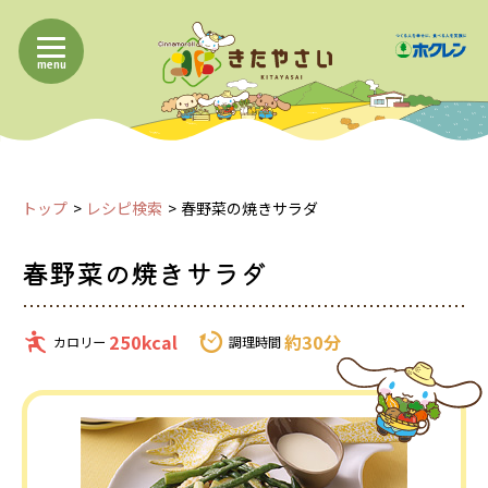
menu
トップ
レシピ検索
春野菜の焼きサラダ
春野菜の焼きサラダ
250kcal
約30分
カロリー
調理時間