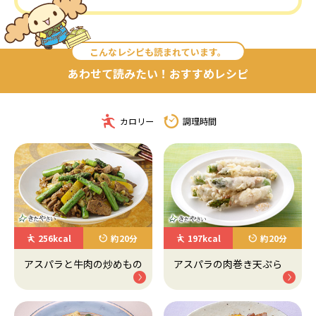
こんなレシピも読まれています。
あわせて読みたい！おすすめレシピ
カロリー
調理時間
256kcal
約20分
197kcal
約20分
アスパラと牛肉の炒めもの
アスパラの肉巻き天ぷら