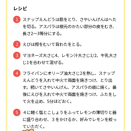
レシピ
スナップえんどうは筋をとり、さやいんげんはへた
を切る。アスパラは根元のかたい部分の皮をむき、
長さ2～3等分にする。
えびは殻をむいて背わたをとる。
マヨネーズ大さじ4、レモン汁大さじ1/2、牛乳大さ
じ1を合わせて混ぜる。
フライパンにオリーブ油大さじ2を熱し、スナップ
えんどうを入れて中火で両面を焼きつけ、とり出
す。続いてさやいんげん、アスパラの順に焼く。最
後にえびを入れて中火で両面を焼きつけ、ふたをし
て火を止め、5分ほどおく。
４に軽く塩とこしょうをふってレモンの薄切りと器
に盛り合わせ、３をかけるか、好みでレモンを絞っ
ていただく。