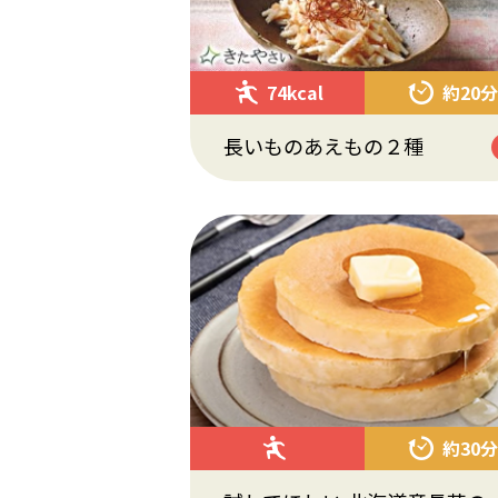
74kcal
約20分
長いものあえもの２種
約30分