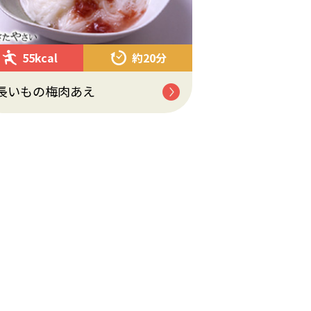
55kcal
約20分
長いもの梅肉あえ