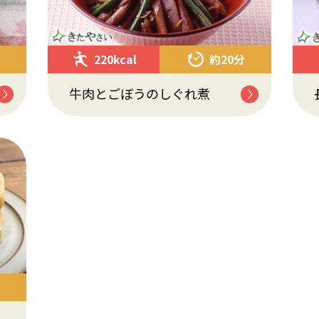
220kcal
約20分
牛肉とごぼうのしぐれ煮