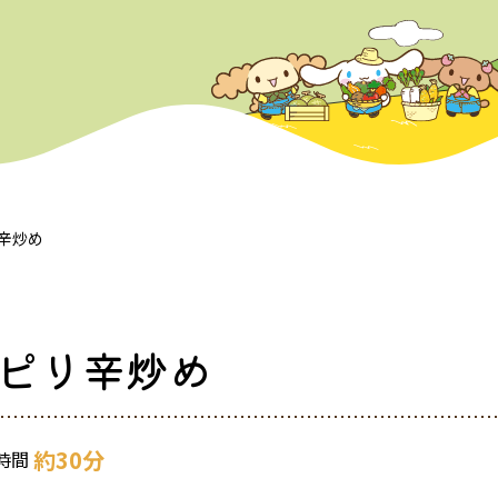
辛炒め
ピリ辛炒め
約30分
時間