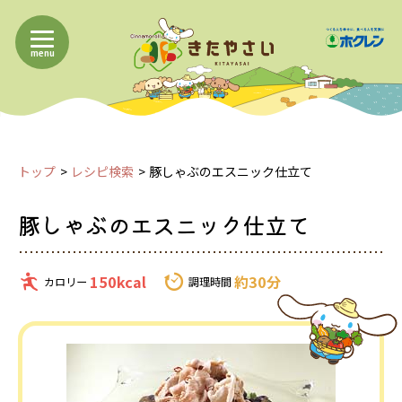
menu
トップ
レシピ検索
豚しゃぶのエスニック仕立て
豚しゃぶのエスニック仕立て
150kcal
約30分
カロリー
調理時間