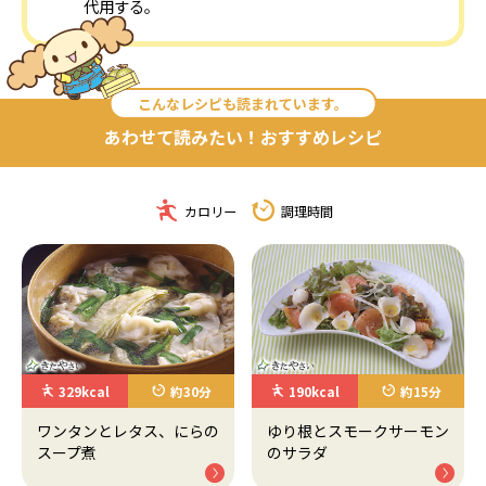
代用する。
こんなレシピも読まれています。
あわせて読みたい！おすすめレシピ
カロリー
調理時間
329kcal
約30分
190kcal
約15分
ワンタンとレタス、にらの
ゆり根とスモークサーモン
スープ煮
のサラダ