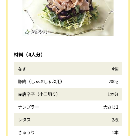
材料（4人分）
なす
4個
豚肉（しゃぶしゃぶ用）
200g
赤唐辛子（小口切り）
1本分
ナンプラー
大さじ1
レタス
2枚
きゅうり
1本