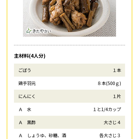
主材料(4人分)
ごぼう
１本
鶏手羽元
８本(500ｇ)
にんにく
１片
Ａ 水
１と1/4カップ
Ａ 黒酢
大さじ４
Ａ しょうゆ、砂糖、酒
各大さじ３