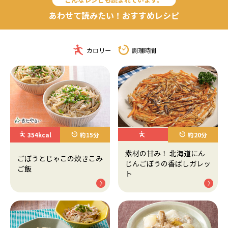
あわせて読みたい！おすすめレシピ
カロリー
調理時間
354kcal
約15分
約20分
素材の甘み！ 北海道にん
ごぼうとじゃこの炊きこみ
じんごぼうの香ばしガレッ
ご飯
ト