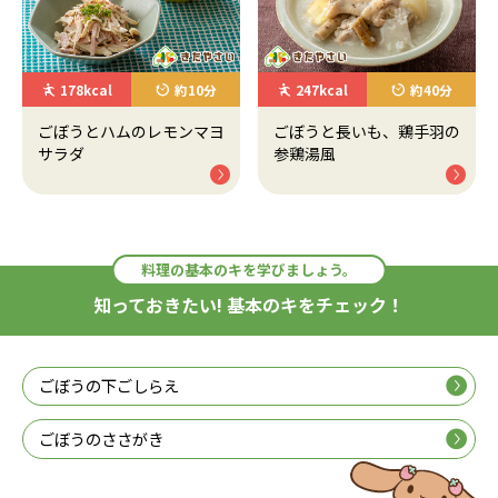
178kcal
約10分
247kcal
約40分
ごぼうとハムのレモンマヨ
ごぼうと長いも、鶏手羽の
サラダ
参鶏湯風
料理の基本のキを学びましょう。
知っておきたい! 基本のキをチェック！
ごぼうの下ごしらえ
ごぼうのささがき