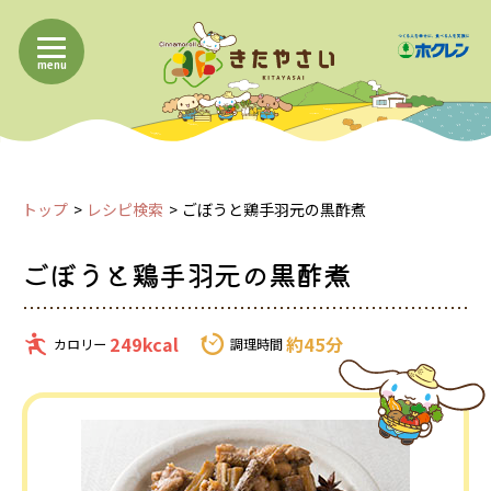
menu
トップ
レシピ検索
ごぼうと鶏手羽元の黒酢煮
ごぼうと鶏手羽元の黒酢煮
249kcal
約45分
カロリー
調理時間