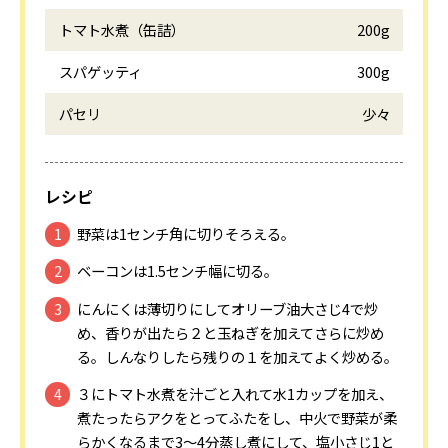
トマト水煮（缶詰）
200g
スパゲッティ
300g
パセリ
少々
レシピ
野菜は1センチ角に切りそろえる。
ベーコンは1.5センチ幅に切る。
にんにくは薄切りにしてオリーブ油大さじ4で炒
め、香りが出たら２と玉ねぎを加えてさらに炒め
る。しんなりしたら残りの１を加えてよく炒める。
３にトマト水煮を汁ごと入れて水1カップを加え、
煮たったらアクをとってふたをし、中火で野菜が柔
らかくなるまで3～4分蒸し煮にして、塩小さじ1と