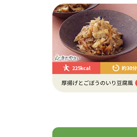
225kcal
約30分
厚揚げとごぼうのいり豆腐風