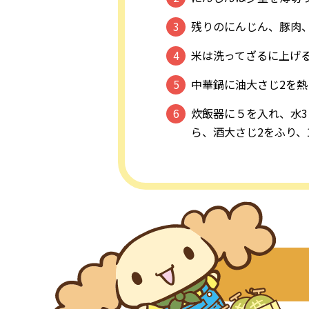
残りのにんじん、豚肉、
米は洗ってざるに上げ
中華鍋に油大さじ2を
炊飯器に５を入れ、水3
ら、酒大さじ2をふり、