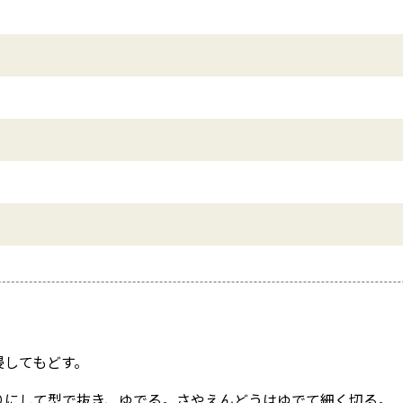
浸してもどす。
りにして型で抜き、ゆでる。さやえんどうはゆでて細く切る。