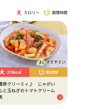
カロリー
調理時間
270kcal
約20分
濃厚クリーミィ♪ じゃがい
もと玉ねぎのトマトクリーム
煮