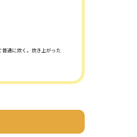
。
えて普通に炊く。炊き上がった