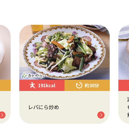
191kcal
約30分
レバにら炒め