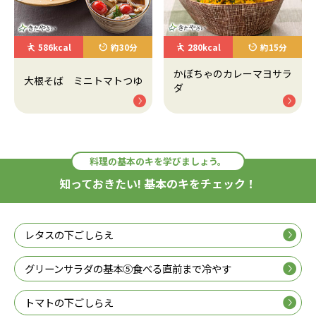
586kcal
約30分
280kcal
約15分
かぼちゃのカレーマヨサラ
大根そば ミニトマトつゆ
ダ
料理の基本のキを学びましょう。
知っておきたい! 基本のキをチェック！
レタスの下ごしらえ
グリーンサラダの基本⑤食べる直前まで冷やす
トマトの下ごしらえ