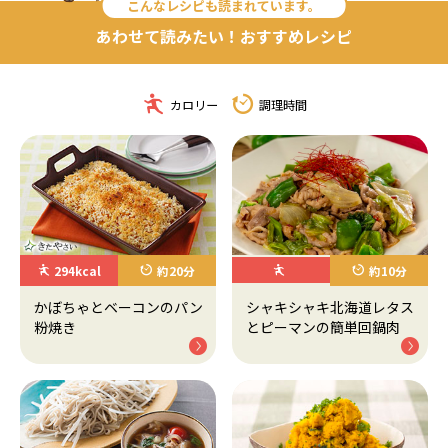
こんなレシピも読まれています。
あわせて読みたい！おすすめレシピ
カロリー
調理時間
294kcal
約20分
約10分
かぼちゃとベーコンのパン
シャキシャキ北海道レタス
粉焼き
とピーマンの簡単回鍋肉