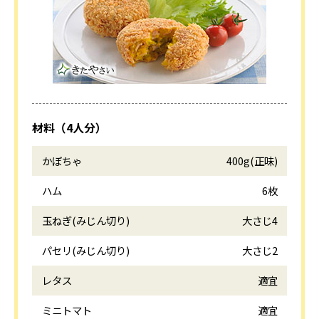
材料（4人分）
かぼちゃ
400g(正味)
ハム
6枚
玉ねぎ(みじん切り)
大さじ4
パセリ(みじん切り)
大さじ2
レタス
適宜
ミニトマト
適宜