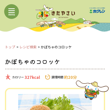
menu
トップ
レシピ検索
かぼちゃのコロッケ
かぼちゃのコロッケ
327kcal
約20分
カロリー
調理時間